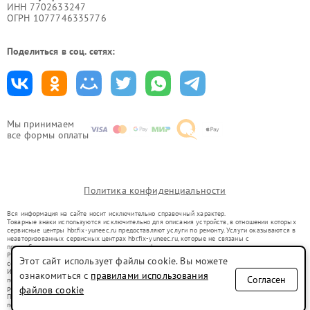
ИНН 7702633247
ОГРН 1077746335776
Поделиться в соц. сетях:
Мы принимаем
все формы оплаты
Политика конфиденциальности
Вся информация на сайте носит исключительно справочный характер.
Товарные знаки используются исключительно для описания устройств, в отношении которых
сервисные центры hbr.fix-yuneec.ru предоставляют услуги по ремонту. Услуги оказываются в
неавторизованных сервисных центрах hbr.fix-yuneec.ru, которые не связаны с
правообладателями товарных знаков или их официальными представителями.
Ремонт осуществляется для устройств, уже введенных в гражданский оборот в соответствии
Этот сайт использует файлы cookie. Вы можете
со статьей 1487 ГК РФ.
Использование товарных знаков не преследует цели индивидуализации услуг или введения
ознакомиться с
правилами использования
Согласен
потребителей в заблуждение, а служит для информирования о предоставляемых услугах по
ремонту техники указанных брендов.
файлов cookie
Представленная на сайте информация не является публичной офертой, определяемой
положениями Статьи 437(2) Гражданского кодекса РФ